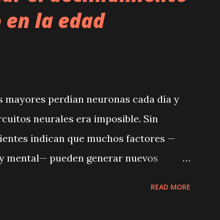
 en la edad
os mayores perdían neuronas cada día y
cuitos neurales era imposible. Sin
cientes indican que muchos factores —
co y mental— pueden generar nuevos
 manera ayudar a mantener una efectiva
READ MORE
ezas, como la reacción rápida y la
cuando se envejece, pero esos