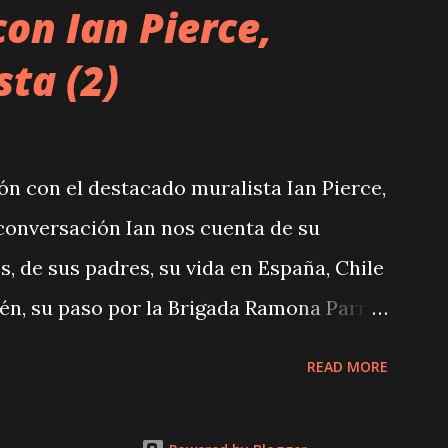
on Ian Pierce,
sta (2)
n con el destacado muralista Ian Pierce,
 conversación Ian nos cuenta de su
, de sus padres, su vida en España, Chile
én, su paso por la Brigada Ramona Parra.
o es una herramienta, una herramienta
READ MORE
eso lo tengo hasta la fecha. Ya no soy
sujeto a lo que pasa en la sociedad, en