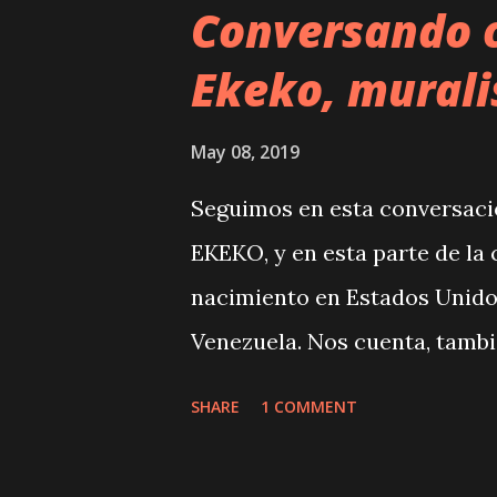
Conversando c
Ekeko, murali
May 08, 2019
Seguimos en esta conversació
EKEKO, y en esta parte de la
nacimiento en Estados Unidos
Venezuela. Nos cuenta, tambi
"Ahí aprendí que el muralism
SHARE
1 COMMENT
de lucha, de cambio social y 
parte de la brigada pero sigo 