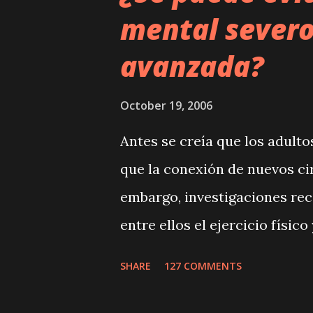
mental severo
avanzada?
October 19, 2006
Antes se creía que los adult
que la conexión de nuevos cir
embargo, investigaciones re
entre ellos el ejercicio físi
circuitos neurales y de esta
SHARE
127 COMMENTS
lucidez mental. Ciertas destr
memoria, tienden a declinar 