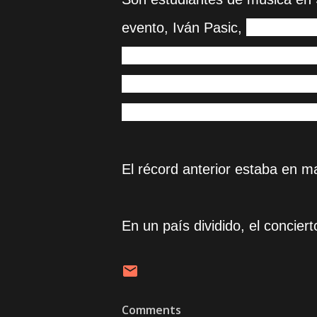
evento, Iván Pasic,
dijo que lo
alcanzar este récord desde se
talentosos que ya han ganado
internacionales, regionales y n
El récord anterior estaba en m
En un país dividido, el concie
Comments