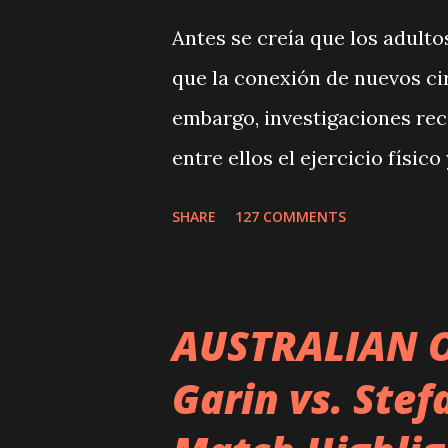
Antes se creía que los adult
que la conexión de nuevos cir
embargo, investigaciones re
entre ellos el ejercicio físi
circuitos neurales y de esta
SHARE
127 COMMENTS
lucidez mental. Ciertas destr
memoria, tienden a declinar 
declinamientos son muy leves 
AUSTRALIAN O
debido a que la experiencia 
Garin vs. Stef
contrarrestar ese declinamien
gente que le pone nuevos ret