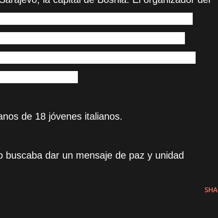
s estudiantes habían estado practicando para
ptiembre. “Estos son pianistas jóvenes muy
 un gran número de premios en competencias
acionales”, añadió.
anos de 18 jóvenes italianos.
rto buscaba dar un mensaje de paz y unidad
SHA