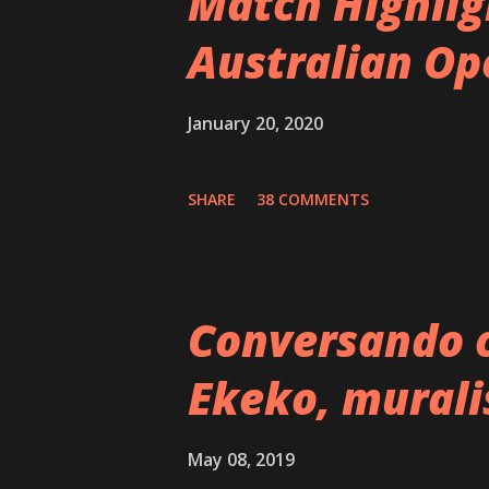
Match Highlig
de mantener la función menta
Australian Op
puede alejar el riesgo de Alz
actividad física reduce el es
January 20, 2020
protector de las funciones ce
SHARE
38 COMMENTS
personas centenarias, s...
Conversando c
Ekeko, murali
May 08, 2019