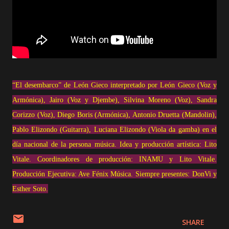
“El desembarco” de León Gieco interpretado por León Gieco (Voz y
Armónica), Jairo (Voz y Djembe), Silvina Moreno (Voz), Sandra
Corizzo (Voz), Diego Boris (Armónica), Antonio Druetta (Mandolin),
Pablo Elizondo (Guitarra), Luciana Elizondo (Viola da gamba) en el
día nacional de la persona música. Idea y producción artística: Lito
Vitale. Coordinadores de producción: INAMU y Lito Vitale.
Producción Ejecutiva: Ave Fénix Música. Siempre presentes: DonVi y
Esther Soto.
SHARE