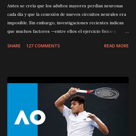
Antes se creía que los adultos mayores perdían neuronas
cada día y que la conexión de nuevos circuitos neurales era
imposible. Sin embargo, investigaciones recientes indican
que muchos factores —entre ellos el ejercicio físico y
mental— pueden generar nuevos circuitos neurales y de
SHARE
127 COMMENTS
READ MORE
esta manera ayudar a mantener una efectiva lucidez mental.
Ciertas destrezas, como la reacción rápida y la memoria,
tienden a declinar cuando se envejece, pero esos
declinamientos son muy leves y no interfieren con la vida
productiva, debido a que la experiencia y sabiduría de la
gente mayor puede contrarrestar ese declinamiento. La
investigación sugiere que la gente que le pone nuevos
retos a su cerebro, tiene más probabilidad de mantener la
función mental activa cuando envejece, y que incluso puede
alejar el riesgo de Alzheimer. Por otra parte, dado que la
actividad física reduce el estrés y la depresión actúa como