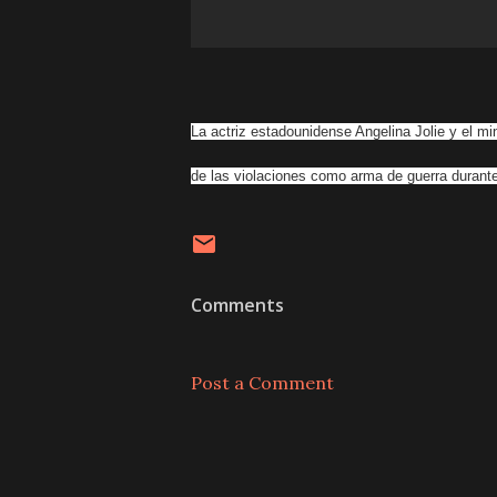
La actriz estadounidense Angelina Jolie y el mi
de las violaciones como arma de guerra durant
Comments
Post a Comment