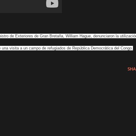
nistro de Exteriores de Gran Bretaña, William Hague, denunciaron la utilizació
e una visita a un campo de refugiados de República Democrática del Congo.
SHA