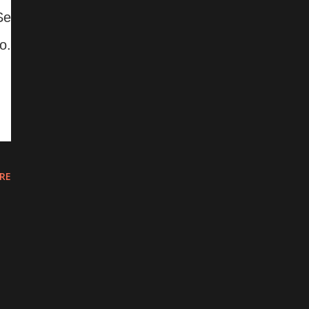
Se
o.
RE