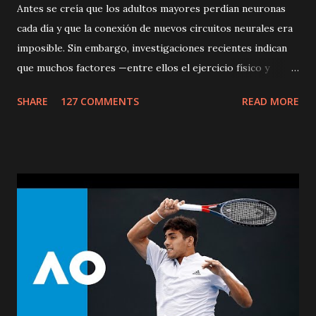
Antes se creía que los adultos mayores perdían neuronas
cada día y que la conexión de nuevos circuitos neurales era
imposible. Sin embargo, investigaciones recientes indican
que muchos factores —entre ellos el ejercicio físico y
mental— pueden generar nuevos circuitos neurales y de
SHARE
127 COMMENTS
READ MORE
esta manera ayudar a mantener una efectiva lucidez mental.
Ciertas destrezas, como la reacción rápida y la memoria,
tienden a declinar cuando se envejece, pero esos
declinamientos son muy leves y no interfieren con la vida
productiva, debido a que la experiencia y sabiduría de la
gente mayor puede contrarrestar ese declinamiento. La
investigación sugiere que la gente que le pone nuevos
retos a su cerebro, tiene más probabilidad de mantener la
función mental activa cuando envejece, y que incluso puede
alejar el riesgo de Alzheimer. Por otra parte, dado que la
actividad física reduce el estrés y la depresión actúa como