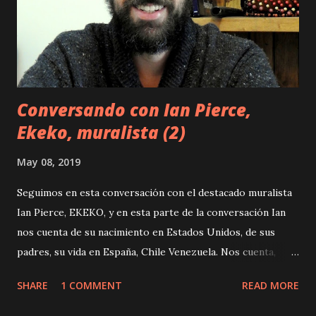
Conversando con Ian Pierce,
Ekeko, muralista (2)
May 08, 2019
Seguimos en esta conversación con el destacado muralista
Ian Pierce, EKEKO, y en esta parte de la conversación Ian
nos cuenta de su nacimiento en Estados Unidos, de sus
padres, su vida en España, Chile Venezuela. Nos cuenta,
también, su paso por la Brigada Ramona Parra. "Ahí aprendí
SHARE
1 COMMENT
READ MORE
que el muralismo es una herramienta, una herramienta de
lucha, de cambio social y eso lo tengo hasta la fecha. Ya no