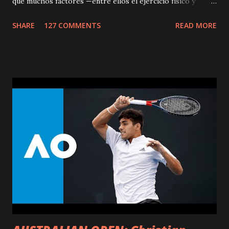
que muchos factores —entre ellos el ejercicio físico y
mental— pueden generar nuevos circuitos neurales y de
SHARE
127 COMMENTS
READ MORE
esta manera ayudar a mantener una efectiva lucidez mental.
Ciertas destrezas, como la reacción rápida y la memoria,
tienden a declinar cuando se envejece, pero esos
declinamientos son muy leves y no interfieren con la vida
productiva, debido a que la experiencia y sabiduría de la
gente mayor puede contrarrestar ese declinamiento. La
investigación sugiere que la gente que le pone nuevos
retos a su cerebro, tiene más probabilidad de mantener la
función mental activa cuando envejece, y que incluso puede
alejar el riesgo de Alzheimer. Por otra parte, dado que la
actividad física reduce el estrés y la depresión actúa como
un protector de las funciones cerebrales. Los estudios
realizados en personas centenarias, s...