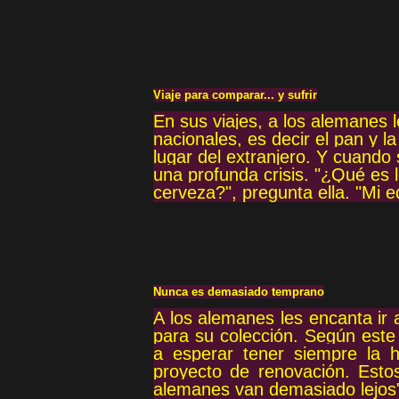
Viaje para comparar... y sufrir
En sus viajes, a los alemanes 
nacionales, es decir el pan y 
lugar del extranjero. Y cuando
una profunda crisis. "¿Qué es 
cerveza?", pregunta ella. "Mi e
Nunca es demasiado temprano
A los alemanes les encanta ir 
para su colección. Según este
a esperar tener siempre la 
proyecto de renovación. Esto
alemanes van demasiado lejos",