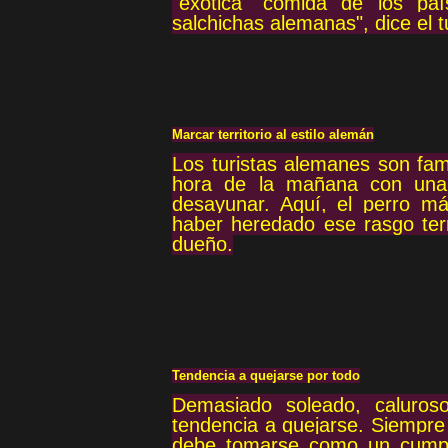
"exótica" comida de los pa
salchichas alemanas", dice el tu
Marcar territorio al estilo alemán
Los turistas alemanes son fam
hora de la mañana con una t
desayunar. Aquí, el perro m
haber heredado ese rasgo terri
dueño.
Tendencia a quejarse por todo
Demasiado soleado, caluros
tendencia a quejarse. Siempre
debe tomarse como un cumpli