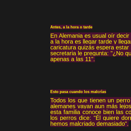
Antes, a la hora o tarde
En Alemania es usual oír decir "
a la hora es llegar tarde y lle
caricatura quizás espera estar 
secretaria le pregunta: "¿No qu
apenas a las 11".
Esto pasa cuando los malcrías
Todos los que tienen un perro
alemanes vayan aun más lejos
esta familia conoce bien las 
los perros dice: "Él quiere do
hemos malcriado demasiado".