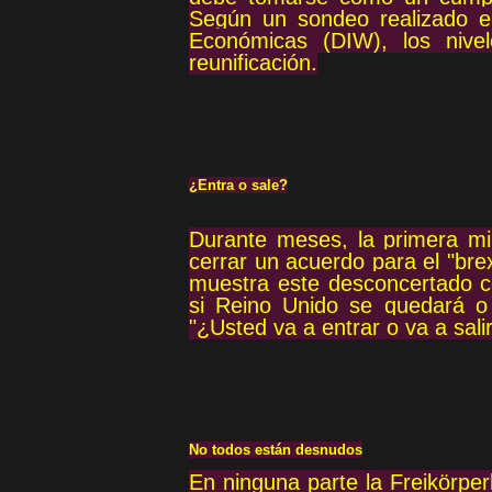
Según un sondeo realizado en
Económicas (DIW), los nive
reunificación.
¿Entra o sale?
Durante meses, la primera mi
cerrar un acuerdo para el "brex
muestra este desconcertado c
si Reino Unido se quedará o
"¿Usted va a entrar o va a sali
No todos están desnudos
En ninguna parte la Freikörperk