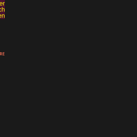
er
ch
en
RE