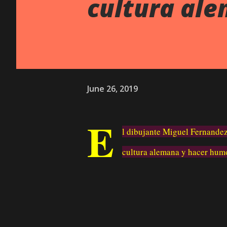
cultura al
June 26, 2019
E
l dibujante Miguel Fernandez 
cultura alemana y hacer humo