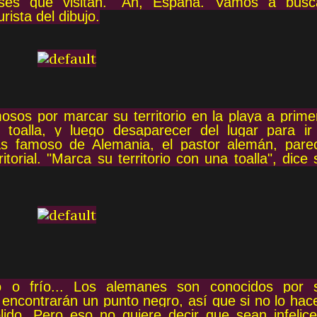
íses que visitan. "Ah, España. Vamos a busc
rista del dibujo.
osos por marcar su territorio en la playa a prime
oalla, y luego desaparecer del lugar para ir
ás famoso de Alemania, el pastor alemán, pare
torial. "Marca su territorio con una toalla", dice 
o o frío... Los alemanes son conocidos por 
 encontrarán un punto negro, así que si no lo hac
do. Pero eso no quiere decir que sean infelice