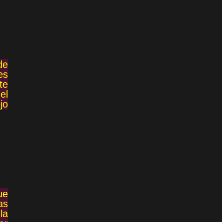
de
es
te
el
jo
ue
as
la