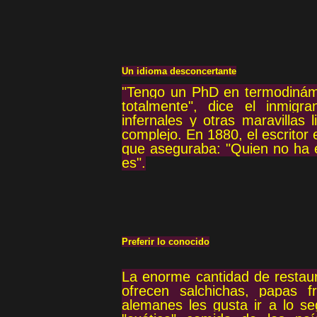
Un idioma desconcertante
"Tengo un PhD en termodinám
totalmente", dice el inmigr
infernales y otras maravillas 
complejo. En 1880, el escritor
que aseguraba: "Quien no ha 
es".
Preferir lo conocido
La enorme cantidad de restaur
ofrecen salchichas, papas f
alemanes les gusta ir a lo s